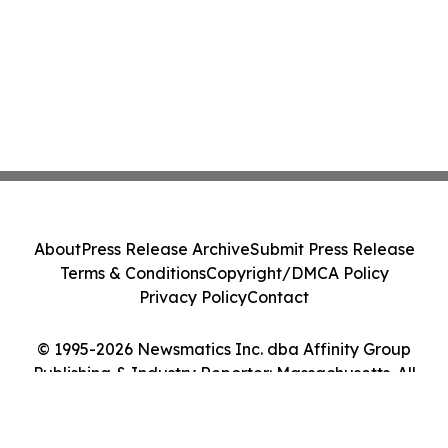
About
Press Release Archive
Submit Press Release
Terms & Conditions
Copyright/DMCA Policy
Privacy Policy
Contact
© 1995-2026 Newsmatics Inc. dba Affinity Group
Publishing & Industry Reporter: Massachusetts. All
Rights Reserved.
Cookie Settings / Your Privacy Choices