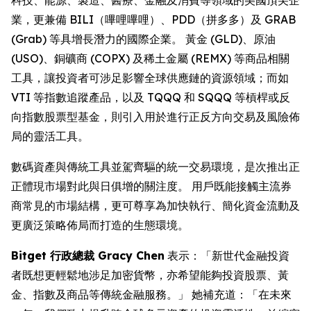
業，更兼備 BILI（嗶哩嗶哩）、PDD（拼多多）及 GRAB
(Grab) 等具增長潛力的國際企業。 黃金 (GLD)、原油
(USO)、銅礦商 (COPX) 及稀土金屬 (REMX) 等商品相關
工具，讓投資者可涉足影響全球供應鏈的資源領域；而如
VTI 等指數追蹤產品，以及 TQQQ 和 SQQQ 等槓桿或反
向指數股票型基金，則引入用於進行正反方向交易及風險佈
局的靈活工具。
數碼資產與傳統工具並駕齊驅的統一交易環境，是次推出正
正體現市場對此與日俱增的關注度。 用戶既能接觸主流券
商常見的市場結構，更可尊享為加快執行、簡化資金流動及
更廣泛策略佈局而打造的生態環境。
Bitget 行政總裁 Gracy Chen
表示：「新世代金融投資
者既想更輕鬆地涉足加密貨幣，亦希望能夠投資股票、黃
金、指數及商品等傳統金融服務。」 她補充道：「在未來