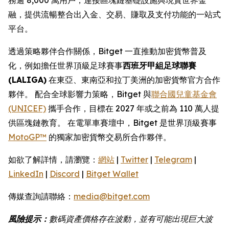
融，提供流暢整合出入金、交易、賺取及支付功能的一站式
平台。
透過策略夥伴合作關係，Bitget 一直推動加密貨幣普及
化，例如擔任世界頂級足球賽事
西班牙甲組足球聯賽
(LALIGA)
在東亞、東南亞和拉丁美洲的加密貨幣官方合作
夥伴。 配合全球影響力策略，Bitget 與
聯合國兒童基金會
(UNICEF)
攜手合作，目標在 2027 年或之前為 110 萬人提
供區塊鏈教育。 在電單車賽壇中，Bitget 是世界頂級賽事
MotoGP™
的獨家加密貨幣交易所合作夥伴。
如欲了解詳情，請瀏覽：
網站
|
Twitter
|
Telegram
|
LinkedIn
|
Discord
|
Bitget Wallet
傳媒查詢請聯絡：
media@bitget.com
風險提示：
數碼資產價格存在波動，並有可能出現巨大波