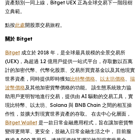
資產類別一同上線，Bitget UEX 正為全球交易下一階段樹
立典範。
點按
此處
開股票交易旅程。
關於 Bitget
Bitget
成立於 2018 年，是全球最具規模的全景交易所
(UEX)，為超過 1.2 億用戶提供一站式平台，存取數以百萬
計的加密代幣、代幣化股票、交易所買賣基金以及其他現實
世界資產，同時提供即時獲知
比特幣價格
、
以太坊價格
、
瑞
波幣價格
及其他加密貨幣價格的功能。 該生態系統致力協
助用戶更明智地進行交易，提供由 AI 驅動的交易工具，實
現比特幣、以太坊、Solana 與 BNB Chain 之間的相互操
作性，並擴大對現實世界資產的存取。 在去中心化層面，
Bitget Wallet
是一款日常金融應用程式，旨在讓加密貨幣
變得更簡單、更安全，並融入日常金融生活之中， 目前服
務逾 8,000 萬用戶，連接區塊鏈基礎設施與現實世界金