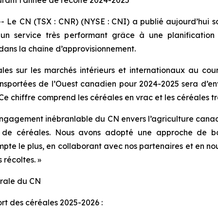
rant l’année de récolte 2024-2025
 Le CN (TSX : CNR) (NYSE : CNI) a publié aujourd’hui 
n service très performant grâce à une planification r
e dans la chaîne d’approvisionnement.
s sur les marchés intérieurs et internationaux au cour
ansportées de l’Ouest canadien pour 2024-2025 sera d’env
Ce chiffre comprend les céréales en vrac et les céréales 
l’engagement inébranlable du CN envers l’agriculture canad
es de céréales. Nous avons adopté une approche de b
te le plus, en collaborant avec nos partenaires et en nous
 récoltes. »
érale du CN
ort des céréales 2025-2026 :