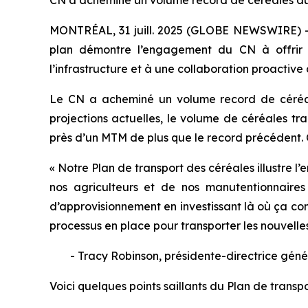
CN a acheminé un volume record de céréales du
MONTRÉAL, 31 juill. 2025 (GLOBE NEWSWIRE) --
plan démontre l’engagement du CN à offrir u
l’infrastructure et à une collaboration proactiv
Le CN a acheminé un volume record de céréale
projections actuelles, le volume de céréales tr
près d’un MTM de plus que le record précédent. 
« Notre Plan de transport des céréales illustre 
nos agriculteurs et de nos manutentionnair
d’approvisionnement en investissant là où ça comp
processus en place pour transporter les nouvelles
- Tracy Robinson, présidente-directrice gén
Voici quelques points saillants du Plan de transp