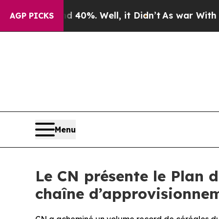
round 40%. Well, it Didn’t
As war With Iran Dr
AGP PICKS
Menu
Le CN présente le Plan d
chaîne d’approvisionne