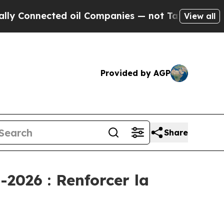
nnected oil Companies — not Taxpayers — the Cha
View all
Provided by AGP
Share
-2026 : Renforcer la